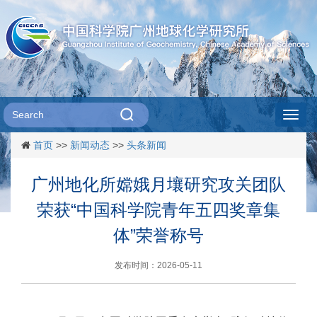
Toggl
首页
>>
新闻动态
>>
头条新闻
navig
广州地化所嫦娥月壤研究攻关团队
荣获“中国科学院青年五四奖章集
体”荣誉称号
发布时间：2026-05-11