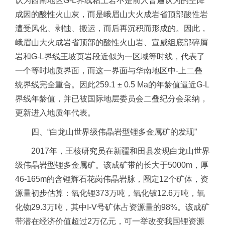
认为西南地区G-L界线粘土岩不是前人普遍认为的空降
成因的酸性火山灰，而是峨眉山大火成岩省顶部酸性岩
遭受风化、剥蚀、搬运，而后再沉积而形成的。因此，
峨眉山大火成岩省顶部的酸性火山岩、宣威组底部碎屑
岩和G-L界线王坡页岩段近似为一区域等时线，代表了
一个等时地质界面，而这一界面与华南地区中-上二叠
统界线完全重合。因此259.1 ± 0.5 Ma的年龄值逼近G-L
界线年龄值，并已被国际地层委员会二叠纪分会采纳，
更新进入地质年代表。
四、“白龙山世界级伟晶岩型锂多金属矿的发现”
2017年，王核研究员在新疆和田县发现白龙山世界
级伟晶岩型锂多金属矿。该成矿带的长大于5000m，厚
46-165m的含锂辉石花岗伟晶岩脉，圈定12个矿体，资
源量初步估算：氧化锂373万吨，氧化铍12.6万吨，氧
化铷29.3万吨，其中I-V号矿体占资源量的98%。该成矿
带潜在经济价值超过2万亿元，可一举改变我国锂资源