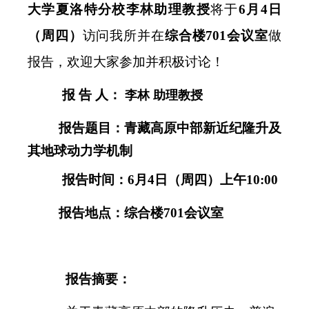
大学夏洛特分校李林助理教授
将于
6月4日
（
周四
）
访问我所并在
综合楼701
会议室
做
报告，欢迎大家参加并积极讨论！
报 告 人：
李林 助理教授
报告题目：
青藏高原中部新近纪隆升
及
其地球动力学机制
报告时间：
6月4日
（
周四
）上午10:00
报告地点：综合楼701会议室
报告摘要：