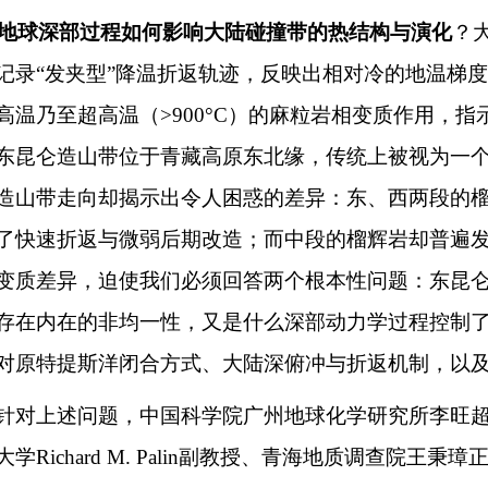
地球深部过程如何影响大陆碰撞带的热结构与演化
？
记录“发夹型”降温折返轨迹，反映出相对冷的地温梯
高温乃至超高温（>900°C）的麻粒岩相变质作用，
东昆仑造山带位于青藏高原东北缘，传统上被视为一
造山带走向却揭示出令人困惑的差异：东、西两段的
了快速折返与微弱后期改造；而中段的榴辉岩却普遍
变质差异，迫使我们必须回答两个根本性问题：东昆
存在内在的非均一性，又是什么深部动力学过程控制了
对原特提斯洋闭合方式、大陆深俯冲与折返机制，以
针对上述问题，中国科学院广州地球化学研究所李旺超
大学Richard M. Palin副教授、青海地质调查院