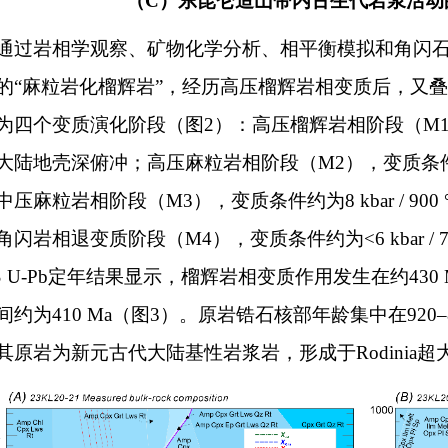
（C）东昆仑造山带内古生代岩浆活动
通过岩相学观察、矿物化学分析、相平衡模拟和角闪石
的“麻粒岩化榴辉岩”，经历高压榴辉岩相变质后，又
为四个变质演化阶段（图2）：高压榴辉岩相阶段（M1），变质条
大陆地壳深俯冲；高压麻粒岩相阶段（M2），变质条件约为15 
中压麻粒岩相阶段（M3），变质条件约为8 kbar / 9
角闪岩相退变质阶段（M4），变质条件约为<6 kbar /
MS U-Pb定年结果显示，榴辉岩相变质作用发生在约430
间约为410 Ma（图3）。原岩锆石核部年龄集中在920
其原岩为新元古代大陆基性岩浆岩，形成于Rodinia超