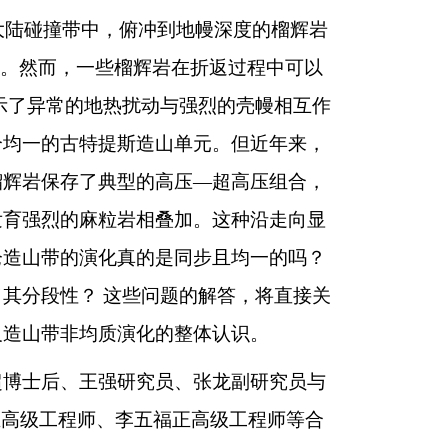
大陆碰撞带中，俯冲到地幔深度的榴辉岩
度。然而，一些榴辉岩在折返过程中可以
指示了异常的地热扰动与强烈的壳幔相互作
个均一的古特提斯造山单元。但近年来，
榴辉岩保存了典型的高压—超高压组合，
发育强烈的麻粒岩相叠加。这种沿走向显
仑造山带的演化真的是同步且均一的吗？
其分段性？ 这些问题的解答，将直接关
及造山带非均质演化的整体认识。
博士后、王强研究员、张龙副研究员与
王秉璋正高级工程师、李五福正高级工程师等合