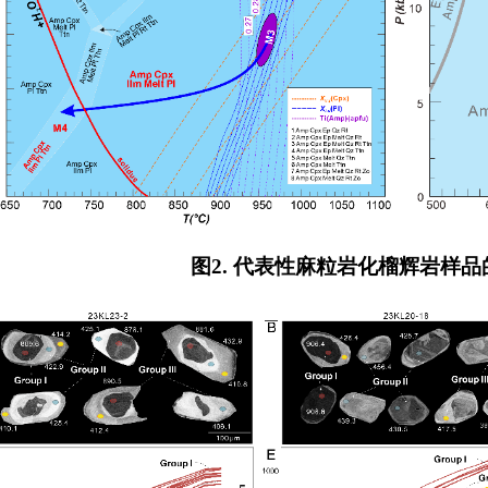
图2. 代表性麻粒岩化榴辉岩样