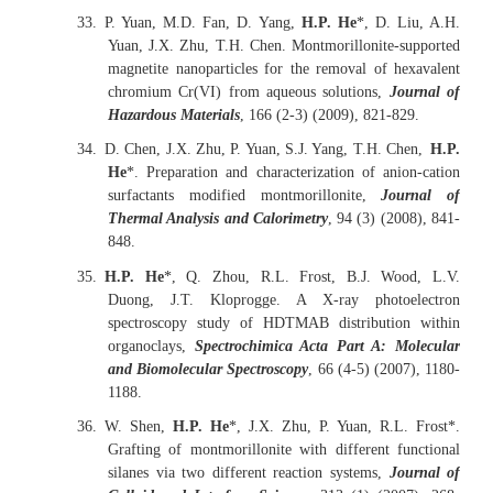
33.
P. Yuan, M.D. Fan, D. Yang,
H.P. He
*, D. Liu, A.H.
Yuan, J.X. Zhu, T.H. Chen. Montmorillonite-supported
magnetite nanoparticles for the removal of hexavalent
chromium Cr(VI) from aqueous solutions,
Journal of
Hazardous Materials
, 166 (2-3) (2009), 821-829.
34.
D. Chen, J.X. Zhu, P. Yuan, S.J. Yang, T.H. Chen,
H.P.
He
*. Preparation and characterization of anion-cation
surfactants modified montmorillonite,
Journal of
Thermal Analysis and Calorimetry
, 94 (3) (2008), 841-
848.
35.
H.P. He
*, Q. Zhou, R.L. Frost, B.J. Wood, L.V.
Duong, J.T. Kloprogge. A X-ray photoelectron
spectroscopy study of HDTMAB distribution within
organoclays,
Spectrochimica Acta Part A: Molecular
and Biomolecular Spectroscopy
, 66 (4-5) (2007), 1180-
1188.
36.
W. Shen,
H.P. He
*, J.X. Zhu, P. Yuan, R.L. Frost*.
Grafting of montmorillonite with different functional
silanes via two different reaction systems,
Journal of