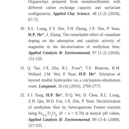
Organoclays prepared from montmorillonites with
different cation exchange capacity and surfactant
configuration,
Applied Clay Science
, 48 (1-2) (2010),
67-72.
30.
X.L. Liang, S.Y. Zhu, Y.H. Zhong, J.X. Zhu, P. Yuan,
H.P. He
*, J. Zhang. The remarkable effect of vanadium
doping on the adsorption and catalytic activity of
magnetite in the decolorization of methylene blue,
Applied Catalysis B: Environmental
, 97 (1-2) (2010),
151-159.
31.
Q. Tao, J.X. Zhu, R.L. Frost*, T.E. Bostrom, R.M.
Wellard, J.M. Wei, P. Yuan,
H.P. He
*. Silylation of
layered double hydroxides via a calcination-rehydration
route,
Langmuir
, 26 (4) (2010), 2769-2773.
32.
S.J. Yang,
H.P. He
*, D.Q. Wu, D. Chen, X.L. Liang,
Z.H. Qin, M.D. Fan, J.X. Zhu, P. Yuan. Decolorization
of methylene blue by heterogeneous Fenton reaction
using Fe
Ti
O
(0 < x < 0.78) at neutral pH values,
3-x
x
4
Applied Catalysis B: Environmental
, 89 (3-4) (2009),
527-535.