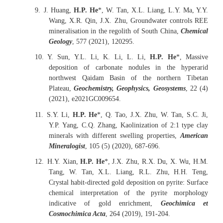
9.
J. Huang,
H.P. He
*, W. Tan, X.L. Liang, L.Y. Ma, Y.Y.
Wang, X.R. Qin, J.X. Zhu, Groundwater controls REE
mineralisation in the regolith of South China,
Chemical
Geology
, 577 (2021), 120295.
10.
Y. Sun, Y.L. Li, K. Li, L. Li,
H.P. He
*, Massive
deposition of carbonate nodules in the hyperarid
northwest Qaidam Basin of the northern Tibetan
Plateau,
Geochemistry, Geophysics, Geosystems
, 22 (4)
(2021), e2021GC009654.
11.
S.Y. Li,
H.P. He
*, Q. Tao, J.X. Zhu, W. Tan, S.C. Ji,
Y.P. Yang, C.Q. Zhang, Kaolinization of 2:1 type clay
minerals with different swelling properties,
American
Mineralogist
, 105 (5) (2020), 687-696.
12.
H.Y. Xian,
H.P. He
*, J.X. Zhu, R.X. Du, X. Wu, H.M.
Tang, W. Tan, X.L. Liang, R.L. Zhu, H.H. Teng,
Crystal habit-directed gold deposition on pyrite: Surface
chemical interpretation of the pyrite morphology
indicative of gold enrichment,
Geochimica et
Cosmochimica Acta
, 264 (2019), 191-204.