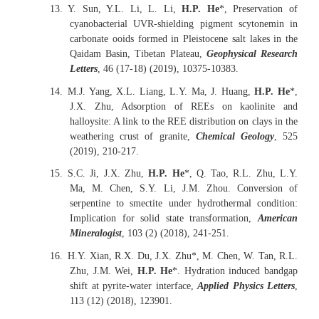
13.
Y. Sun, Y.L. Li, L. Li,
H.P. He
*, Preservation of
cyanobacterial UVR
‐
shielding pigment scytonemin in
carbonate ooids formed in Pleistocene salt lakes in the
Qaidam Basin, Tibetan Plateau,
Geophysical Research
Letters
, 46 (17-18) (2019), 10375-10383.
14.
M.J. Yang, X.L. Liang, L.Y. Ma, J. Huang,
H.P. He
*,
J.X. Zhu, Adsorption of REEs on kaolinite and
halloysite: A link to the REE distribution on clays in the
weathering crust of granite,
Chemical Geology
, 525
(2019), 210-217.
15.
S.C. Ji, J.X. Zhu,
H.P. He
*, Q. Tao, R.L. Zhu, L.Y.
Ma, M. Chen, S.Y. Li, J.M. Zhou. Conversion of
serpentine to smectite under hydrothermal condition:
Implication for solid state transformation,
American
Mineralogist
, 103 (2) (2018), 241-251.
16.
H.Y. Xian, R.X. Du, J.X. Zhu*, M. Chen, W. Tan, R.L.
Zhu, J.M. Wei,
H.P. He
*. Hydration induced bandgap
shift at pyrite-water interface,
Applied Physics Letters
,
113 (12) (2018), 123901.