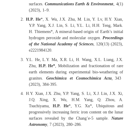
surfaces.
Communications Earth & Environme
nt
, 4(1)
(2023), 1–9.
2.
H.P. He
*, X. Wu, J.X. Zhu, M. Lin, Y. Lv, H.Y. Xian,
Y.P. Yang, X.J. Lin, S. Li, Y.L. Li, H.H. Teng, Mark.
H. Thiemens*, A mineral-based origin of Earth’s initial
hydrogen peroxide and molecular oxygen.
Proceedings
of the National Academy of Sciences
, 120(13) (2023),
e2221984120.
3.
Y.L. He, L.Y. Ma, X.R. Li, H. Wang, X.L. Liang, J.X.
Zhu,
H.P. He*
, Mobilization and fractionation of rare
earth elements during experimental bio-weathering of
granites.
Geochimica et Cosmochimica Acta
,
343
(2023), 384-395.
4.
H.Y. Xian, J.X. Zhu, Y.P. Yang, S. Li, X.J. Lin, J.X. Xi,
J.Q. Xing, X. Wu, H.M. Yang, Q. Zhou, A.
Tsuchiyama,
H.P. He
*, Y.G. Xu*, Ubiquitous and
progressively increasing ferric iron content on the lunar
surfaces revealed by the Chang’e-5 sample.
Nature
Astronomy
, 7 (2023), 280–286.