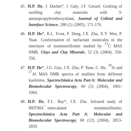
45.
H.P. He
, J. Duchet*, J. Galy, J.F. Gerard. Grafting of
swelling clay materials with 3-
aminopropyltriethoxysilane,
Journal of Colloid and
Interface Science
, 288 (1) (2005), 171-176.
46.
H.P. He
*, R.L. Frost, F. Deng, J.X. Zhu, X.Y. Wen, P.
Yuan. Conformation of surfactant molecules in the
13
interlayer of montmorillonite studied by
C MAS
NMR,
Clays and Clay Minerals
, 52 (3) (2004), 350-
356.
29
47.
H.P. He
*, J.G. Guo, J.X. Zhu, P. Yuan, C. Hu.
Si and
27
Al MAS NMR spectra of mullites from different
kaolinites,
Spectrochimica Acta Part A: Molecular and
Biomolecular Spectroscopy
, 60 (5) (2004), 1061-
1064.
48.
H.P. He
, F.L. Ray*, J.X. Zhu. Infrared study of
+
HDTMA
intercalated montmorillonite,
Spectrochimica Acta Part A: Molecular and
Biomolecular Spectroscopy
, 60 (12) (2004), 2853-
2859.