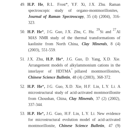
49.
H.P. He
, R.L. Frost*, Y.F. Xi, J.X. Zhu. Raman
spectroscopic study of organo-montmorillonites,
Journal of Raman Spectroscopy
, 35 (4) (2004), 316-
323.
29
27
50.
H.P. He
*, J.G. Guo, J.X. Zhu, C. Hu.
Si and
Al
MAS NMR study of the thermal transformations of
kaolinite from North China,
Clay Minerals
, 8 (4)
(2003), 551-559.
51.
J.X. Zhu,
H.P. He
*, J.G. Guo, D. Yang, X.D. Xie.
Arrangement models of alkylammonium cations in the
+
interlayer of HDTMA
pillared montmorillonites,
Chinese Science Bulletin
, 48 (4) (2003), 368-372.
52.
H.P. He
*
,
J.G. Guo, X.D. Xie, H.F. Lin, L.Y. Li. A
microstructural study of acid-activated montmorillonite
from Choushan, China,
Clay Minerals
, 37 (2) (2002),
337-344.
53.
H.P. He
*
,
J.G. Guo, H.F. Lin, L.Y. Li. New evidence
for microstructural evolution model of acid-activated
montmorillonite,
Chinese Science Bulletin
, 47 (9)