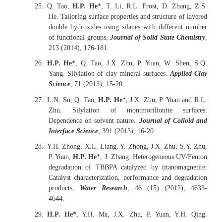
25.
Q. Tao,
H.P. He
*, T. Li, R.L. Frost, D. Zhang, Z.S.
He. Tailoring surface properties and structure of layered
double hydroxides using silanes with different number
of functional groups,
Journal of Solid State Chemistry
,
213 (2014), 176-181.
26.
H.P. He
*, Q. Tao, J.X. Zhu, P. Yuan, W. Shen, S.Q.
Yang. Silylation of clay mineral surfaces.
Applied Clay
Science
, 71 (2013), 15-20.
27.
L.N. Su, Q. Tao,
H.P. He
*, J.X. Zhu, P. Yuan and R.L.
Zhu. Silylation of montmorillonite surfaces:
Dependence on solvent nature.
Journal of Colloid and
Interface Science
, 391 (2013), 16-20.
28.
Y.H. Zhong, X.L. Liang, Y. Zhong, J.X. Zhu, S.Y. Zhu,
P. Yuan,
H.P. He
*, J. Zhang. Heterogeneous UV/Fenton
degradation of TBBPA catalyzed by titanomagnetite:
Catalyst characterization, performance and degradation
products,
Water Research
, 46 (15) (2012), 4633-
4644.
29.
H.P. He
*, Y.H. Ma, J.X. Zhu, P. Yuan, Y.H. Qing.