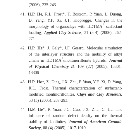
(2006), 235-243.
41.
H.P. He
, R.L. Frost*, T. Bostrom, P. Yuan, L. Duong,
D. Yang, Y.F. Xi, J.T. Kloprogge. Changes in the
+
morphology of organoclays with HDTMA
surfactant
loading,
Applied Clay Science
, 31 (3-4) (2006), 262-
271.
42.
H.P. He
*, J. Galy*, J.F. Gerard. Molecular simulation
of the interlayer structure and the mobility of alkyl
+
chains in HDTMA
/montmorillonite hybrids,
Journal
of Physical Chemistry B
, 109 (27) (2005), 13301-
13306.
43.
H.P. He
*, Z. Ding, J.X. Zhu, P. Yuan, Y.F. Xi, D. Yang,
R.L. Frost. Thermal characterization of surfactant-
modified montmorillonites,
Clays and Clay Minerals
,
53 (3) (2005), 287-293.
44.
H.P. He
*, P. Yuan, J.G. Guo, J.X. Zhu, C. Hu. The
influence of random defect density on the thermal
stability of kaolinites,
Journal of American Ceramic
Society
, 88 (4) (2005), 1017-1019.