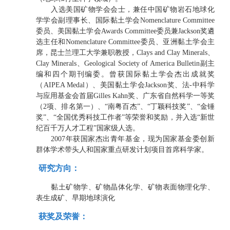
入选美国矿物学会会士，兼任中国矿物岩石地球化
学学会副理事长、国际黏土学会Nomenclature Committee
委员、美国黏土学会Awards Committee委员兼Jackson奖遴
选主任和Nomenclature Committee委员、亚洲黏土学会主
席，昆士兰理工大学兼职教授，Clays and Clay Minerals、
Clay Minerals、Geological Society of America Bulletin副主
编和四个期刊编委。曾获国际黏土学会杰出成就奖
（AIPEA Medal）、美国黏土学会Jackson奖、法-中科学
与应用基金会首届Gilles Kahn奖、广东省自然科学一等奖
（2项、排名第一）、“南粤百杰”、“丁颖科技奖”、“金锤
奖”、“全国优秀科技工作者”等荣誉和奖励，并入选“新世
纪百千万人才工程”国家级人选。
2007年获国家杰出青年基金，现为国家基金委创新
群体学术带头人和国家重点研发计划项目首席科学家。
研究方向：
黏土矿物学、矿物晶体化学、矿物表面物理化学、
表生成矿、早期地球演化
获奖及荣誉：