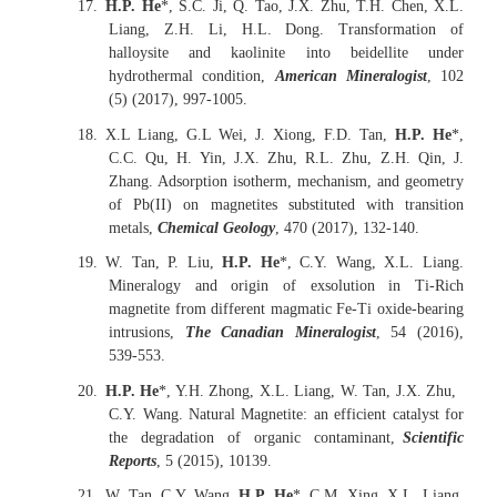
17.
H.P. He
*, S.C. Ji, Q. Tao, J.X. Zhu, T.H. Chen, X.L.
Liang, Z.H. Li, H.L. Dong. Transformation of
halloysite and kaolinite into beidellite under
hydrothermal condition,
American Mineralogist
, 102
(5) (2017), 997-1005.
18.
X.L Liang, G.L Wei, J. Xiong, F.D. Tan,
H.P. He
*,
C.C. Qu, H. Yin, J.X. Zhu, R.L. Zhu, Z.H. Qin, J.
Zhang. Adsorption isotherm, mechanism, and geometry
of Pb(II) on magnetites substituted with transition
metals,
Chemical Geology
, 470 (2017), 132-140.
19.
W. Tan, P. Liu,
H.P. He
*, C.Y. Wang, X.L. Liang.
Mineralogy and origin of exsolution in Ti-Rich
magnetite from different magmatic Fe-Ti oxide-bearing
intrusions,
The Canadian Mineralogist
, 54 (2016),
539-553.
20.
H.P. He
*, Y.H. Zhong, X.L. Liang, W. Tan, J.X. Zhu,
C.Y. Wang. Natural Magnetite: an efficient catalyst for
the degradation of organic contaminant,
Scientific
Reports
, 5 (2015), 10139.
21.
W. Tan, C.Y. Wang,
H.P. He
*, C.M. Xing, X.L. Liang,