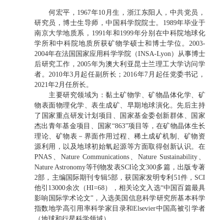
何宏平，1967年10月生，浙江东阳人，中共党员，
研究员，博士生导师，中国科学院院士。1989年毕业于
南京大学地质系，1991年和1999年分别在中科院地球化
学所和中科院地质所获矿物学硕士和博士学位。2003-
2004年在法国国家应用科学学院（INSA-Lyon）从事博士
后研究工作，2005年为澳大利亚昆士兰理工大学访问学
者。2010年3月起任副所长；2016年7月起任党委书记，
2021年2月任所长。
主要研究领域为：黏土矿物学、矿物晶体化学、矿
物表面物理化学、表生成矿、早期地球演化。先后主持
了国家重点研发计划项目、国家基金委创新群体、国家
杰出青年基金项目、国家“863”项目等，在矿物晶体生长
理论、矿物表－界面作用过程、稀土成矿机制、矿物资
源利用，以及地球初始氧起源等方面取得创新认识。在
PNAS、Nature Communications、Nature Sustainability、
Nature Astronomy等刊物发表SCI论文300多篇，出版专著
2部，主编国际期刊专辑5部，获国家发明专利51件，SCI
他引13000余次（HI=68），相关论文入选“中国百篇最具
影响国际学术论文”，入选美国信息科学研究所基本科学
指数地学高引用率科学家目录和Elsevier中国高被引学者
（地球和行星科学领域）。