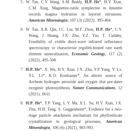
5.
W. Tan, C.Y. Wang, S.M. Reddy,
H.P. He
*, H.Y. Xian,
C.M. Xing, Magnetite-rutile symplectite in ilmenite
records magma hydration in layered intrusions,
American Mineralogist
, 107 (3) (2022), 395-404.
6.
W. Tan, X.R. Qin, J.C. Liu, M.F. Zhou,
H.P. He
*, C.Y.
Wang, J. Huang, J.X. Zhu, Y.Z. Yao, T. Cudahy,
Feasibility of visible short-wave infrared reflectance
spectroscopy to characterize regolith-hosted rare earth
element mineralization,
Economic Geology
, 117 (2)
(2022), 495-508.
7.
H.P. He
*, X. Wu, H.Y. Xian, J.X. Zhu, Y.P. Yang, Y. Lv,
Y.L. Li*, K.O. Konhauser*, An abiotic source of
Archean hydrogen peroxide and oxygen that pre-dates
oxygenic photosynthesis,
Nature Communications
, 12
(2021), 6611.
8.
H.P. He
*, Y.P. Yang, L.Y. Ma, X.L. Su, H.Y. Xian, J.X.
Zhu, H.H. Teng, S. Guggenheim*, Evidence for a two-
stage particle attachment mechanism for phyllosilicate
crystallization in geological processes,
American
Mineralogist
, 106 (6) (2021), 983-993.