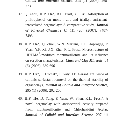
Colloid and Interface Science
, 313 (1) (2007), 268-
273.
37.
Q. Zhou,
H.P. He
*, R.L. Frost, Y.F. Xi. Adsorption of
p-nitrophenol on mono-, di-, and trialkyl surfactant-
intercalated organoclays: A comparative study,
Journal
of Physical Chemistry C
, 111 (20) (2007), 7487-
7493.
38.
H.P. He
*, Q. Zhou, W.N. Martens, T.J. Kloprogge, P.
Yuan, Y.F. Xi, J.X. Zhu, R.L. Frost. Microstructure of
+
HDTMA
-modified montmorillonite and its influence
on sorption characteristics,
Clays and Clay Minerals
, 54
(6) (2006), 689-696.
39.
H.P. He
*, J. Duchet*, J. Galy, J.F. Gerard. Influence of
cationic surfactant removal on the thermal stability of
organoclays,
Journal of Colloid and Interface Science
,
295 (1) (2006), 202-208.
40.
H.P. He
, D. Yang, P. Yuan, W. Shen, R.L. Frost*. A
novel organoclay with antibacterial activity prepared
from montmorillonite and Chlorhexidini Acetas,
Journal of Colloid and Interface Science
, 297 (1)