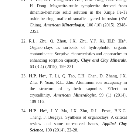
H. Dong. Magnetite-rutile symplectite derived from
ilmenite-hematite solid solution in the Xinjie Fe-Ti
oxide-bearing, mafic-ultramafic layered intrusion (SW
China),
American Mineralogist
, 100 (10) (2015), 2348-
2351.
22.
R.L. Zhu, Q. Zhou, J.X. Zhu, Y.F. Xi,
H.P. He
*.
Organo-clays as sorbents of hydrophobic organic
contaminants: Sorptive characteristics and approaches to
enhancing sorption capacity,
Clays and Clay Minerals
,
63 (3-4) (2015), 199-221.
23.
H.P. He
*, T. Li, Q. Tao, T.H. Chen, D. Zhang, J.X.
Zhu, P. Yuan, R.L. Zhu. Aluminum ion occupancy in
the structure of synthetic saponites: Effect on
crystallinity,
American Mineralogist
, 99 (1) (2014),
109-116.
24.
H.P. He
*, L.Y. Ma, J.X. Zhu, R.L. Frost, B.K.G.
Theng, F. Bergaya. Synthesis of organoclays: A critical
review and some unresolved issues,
Applied Clay
Science
, 100 (2014), 22-28.