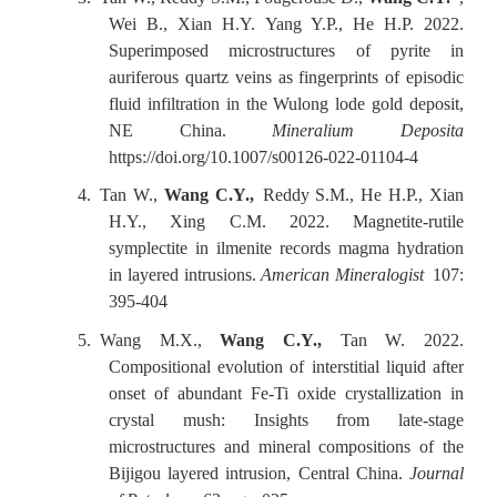
Wei B., Xian H.Y. Yang Y.P., He H.P. 2022.
Superimposed microstructures of pyrite in
auriferous quartz veins as fingerprints of episodic
fluid infiltration in the Wulong lode gold deposit,
NE China.
Mineralium Deposita
https://doi.org/10.1007/s00126-022-01104-4
4.
Tan W.,
Wang C.Y.,
Reddy S.M., He H.P., Xian
H.Y., Xing C.M. 2022. Magnetite-rutile
symplectite in ilmenite records magma hydration
in layered intrusions.
American Mineralogist
107:
395-404
5.
Wang M.X.,
Wang C.Y.,
Tan W. 2022.
Compositional evolution of interstitial liquid after
onset of abundant Fe-Ti oxide crystallization in
crystal mush: Insights from late-stage
microstructures and mineral compositions of the
Bijigou layered intrusion, Central China.
Journal