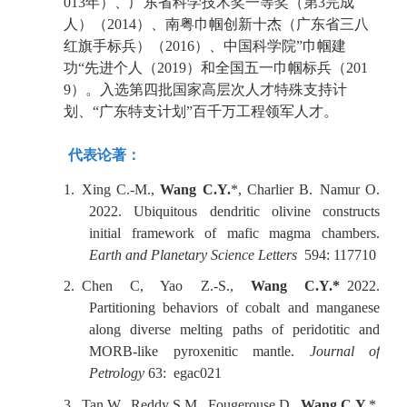
013
年）、广东省科学技术奖一等奖（第
3
完成
人）（
2014
）、南粤巾帼创新十杰（广东省三八
红旗手标兵）（
2016
）、中国科学院
”
巾帼建
功
“
先进个人（
2019
）和全国五一巾帼标兵（
201
9
）。入选第四批国家高层次人才特殊支持计
划
、
“
广东特支计划
”
百千万工程领军人才。
代表论著：
1.
Xing C.-M.,
Wang C.Y.
*, Charlier B.
Namur O.
2022. Ubiquitous dendritic olivine constructs
initial framework of mafic magma chambers.
Earth and Planetary Science Letters
594: 117710
2.
Chen C, Yao Z.-S.,
Wang C.Y.*
2022.
Partitioning behaviors of cobalt and manganese
along diverse melting paths of peridotitic and
MORB-like pyroxenitic mantle.
Journal of
Petrology
63
:
egac021
3.
Tan W., Reddy S.M., Fougerouse D.,
Wang C.Y.
*,