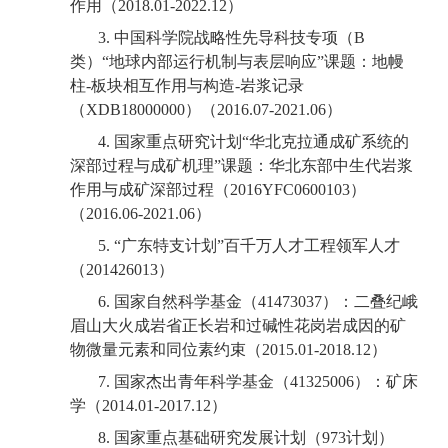
作用（
2018.01-2022.12
）
3.
中国科学院战略性先导科技专项（
B
类）
“
地球内部运行机制与表层响应
”
课题：地幔
柱
-
板块相互作用与构造
-
岩浆记录
（
XDB18000000
）（
2016.07-2021.06
）
4
.
国家重点研究计划
“
华北克拉通成矿系统的
深部过程与成矿机理
”
课题：华北东部中生代岩浆
作用与成矿深部过程（
2016YFC0600103
）
（
2016.06-2021.06
）
5. “
广东特支计划
”
百千万人才工程领军人才
（
201426013
）
6.
国家自然科学基金（
41473037
）：二叠纪峨
眉山大火成岩省正长岩和过碱性花岗岩成因的矿
物微量元素和同位素约束（
2015.01-2018.12
）
7.
国家杰出青年科学基金（
41325006
）：矿床
学（
2014.01-2017.12
）
8.
国家重点基础研究发展计划（
973
计划）