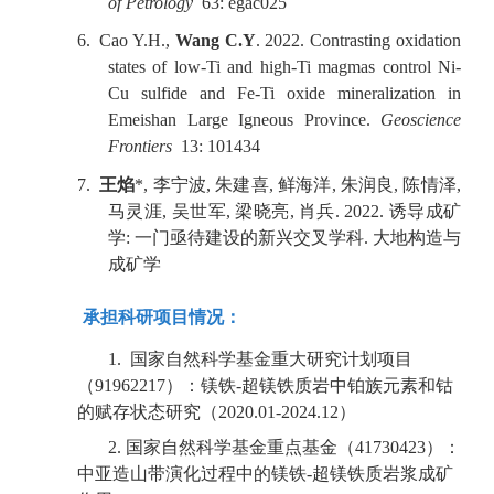
of Petrology
63: egac025
6.
Cao Y.H.,
Wang C.Y
. 2022. Contrasting oxidation
states of low-Ti and high-Ti magmas control Ni-
Cu sulfide and Fe-Ti oxide mineralization in
Emeishan Large Igneous Province.
Geoscience
Frontiers
13: 101434
7.
王焰
*, 李宁波, 朱建喜, 鲜海洋, 朱润良, 陈情泽,
马灵涯, 吴世军, 梁晓亮, 肖兵. 2022. 诱导成矿
学: 一门亟待建设的新兴交叉学科. 大地构造与
成矿学
承担科研项目情况：
1.
国家自然科学基金重大研究计划项目
（
91962217
）：镁铁
-
超镁铁质岩中铂族元素和钴
的赋存状态研究（
2020.01-2024.12
）
2.
国家自然科学基金重点基金（
41730423
）：
中亚造山带演化过程中的镁铁
-
超镁铁质岩浆成矿