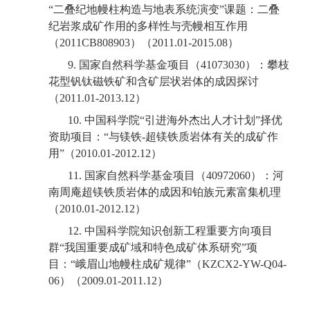
“
二叠纪地幔柱构造与地表系统演变
”
课题：二叠
纪岩浆成矿作用的多样性与壳幔相互作用
（
2011CB808903
）（
2011.01-2015.08
）
9.
国家自然科学基金项目（
41073030
）：攀枝
花型钒钛磁铁矿和含矿层状岩体的成因探讨
（
2011.01-2013.12
）
10.
中国科学院
“
引进海外杰出人才计划
”
择优
资助项目：
“
与镁铁
-
超镁铁质岩体有关的成矿作
用
”
（
2010.01-2012.12
）
11.
国家自然科学基金项目（
40972060
）：河
南周庵超镁铁质岩体的成因和铂族元素富集机理
（
2010.01-2012.12
）
12.
中国科学院知识创新工程重要方向项目
群
“
我国重要成矿域和特色成矿体系研究
”
项
目：
“
峨眉山地幔柱成矿规律
”
（
KZCX2-YW-Q04-
06
）（
2009.01-2011.12
）