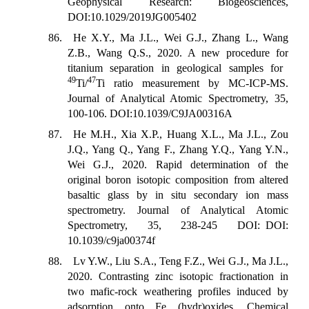
Geophysical Research: Biogeosciences,
DOI:10.1029/2019JG005402
86. He X.Y., Ma J.L., Wei G.J., Zhang L., Wang
Z.B., Wang Q.S., 2020. A new procedure for
titanium separation in geological samples for
49
47
Ti/
Ti ratio measurement by MC-ICP-MS.
Journal of Analytical Atomic Spectrometry, 35,
100-106. DOI:10.1039/C9JA00316A
87. He M.H., Xia X.P., Huang X.L., Ma J.L., Zou
J.Q., Yang Q., Yang F., Zhang Y.Q., Yang Y.N.,
Wei G.J., 2020. Rapid determination of the
original boron isotopic composition from altered
basaltic glass by in situ secondary ion mass
spectrometry. Journal of Analytical Atomic
Spectrometry, 35, 238-245 DOI:
DOI:
10.1039/c9ja00374f
88. Lv Y.W., Liu S.A., Teng F.Z., Wei G.J., Ma J.L.,
2020. Contrasting zinc isotopic fractionation in
two mafic-rock weathering profiles induced by
adsorption onto Fe (hydr)oxides. Chemical