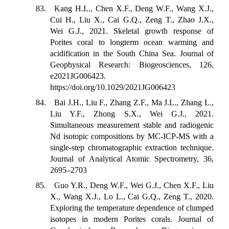
83. Kang H.L., Chen X.F., Deng W.F., Wang X.J.,
Cui H., Liu X., Cai G.Q., Zeng T., Zhao J.X.,
Wei G.J., 2021. Skeletal growth response of
Porites coral to longterm ocean warming and
acidification in the South China Sea. Journal of
Geophysical Research: Biogeosciences, 126,
e2021JG006423.
https://doi.org/10.1029/2021JG006423
84. Bai J.H., Liu F., Zhang Z.F., Ma J.L., Zhang L.,
Liu Y.F., Zhong S.X., Wei G.J., 2021.
Simultaneous measurement stable and radiogenic
Nd isotopic compositions by MC-ICP-MS with a
single-step chromatographic extraction technique.
Journal of Analytical Atomic Spectrometry, 36,
2695–2703
85. Guo Y.R., Deng W.F., Wei G.J., Chen X.F., Liu
X., Wang X.J., Lo L., Cai G.Q., Zeng T., 2020.
Exploring the temperature dependence of clumped
isotopes in modern Porites corals. Journal of