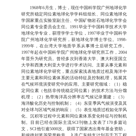
1968
年
6
月生，博士，现任中国科学院广州地球化学
研究所稳定同位素地球化学学科组组长、同位素地球化
学国家重点实验室副主任、中国矿物岩石地球化学学会
同位素专业委员会主任。
1991
毕业于中国科学技术大学
地球化学专业，获理学学士学位，
1997
毕业于中国科学
院广州地球化学研究所，获地球化学博士学位。
1998-
1999
年，在台湾大学地质学系从事博士后研究工作。
1997
年起在中国科学院广州地球化学研究所工作，
2004
年晋升为研究员。曾经多次到香港大学、澳大利亚国立
大学和西澳大利亚大学进行学术访问。主要从事元素和
同位素地球化学研究，重点探索浅表地质过程及海洋中
主要元素和同位素体系的活动特征及控制机理，拓展其
在气候环境演变研究中的应用。主要研究领域：（
1
）稳
定同位素（包括非传统稳定同位素）的技术方法与分馏
机理；（
2
）热带海洋高分辨率古气候记录重建；（
3
）
海洋酸化历史与控制机制；（
4
）东亚季风气候演变及其
对全球与区域气候的响应；（
5
）表生地质过程如化学风
化、沉积等过程中元素和同位素体系变化特征与控制机
制。目前已经在国际主流
SCI
刊物上发表了
170
多篇论
文，
SCI
他引逾5
000
次。获得了国家杰出青年基金资助，
和侯德封奖等荣誉称号，入选广东特支计划百千万工程