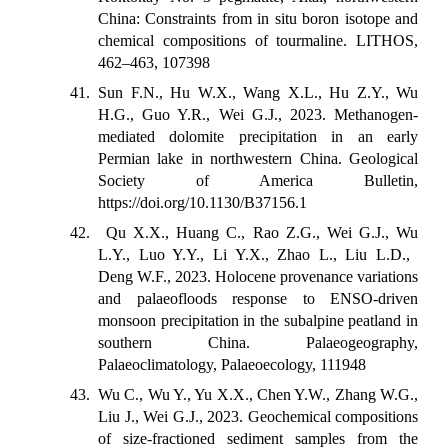
China: Constraints from in situ boron isotope and
chemical compositions of tourmaline. LITHOS,
462–463, 107398
41. Sun F.N., Hu W.X., Wang X.L., Hu Z.Y., Wu
H.G., Guo Y.R., Wei G.J., 2023. Methanogen-
mediated dolomite precipitation in an early
Permian lake in northwestern China. Geological
Society of America Bulletin,
https://doi.org/10.1130/B37156.1
42. Qu X.X., Huang C., Rao Z.G., Wei G.J., Wu
L.Y., Luo Y.Y., Li Y.X., Zhao L., Liu L.D.,
Deng W.F., 2023. Holocene provenance variations
and palaeofloods response to ENSO-driven
monsoon precipitation in the subalpine peatland in
southern China. Palaeogeography,
Palaeoclimatology, Palaeoecology, 111948
43. Wu C., Wu Y., Yu X.X., Chen Y.W., Zhang W.G.,
Liu J., Wei G.J., 2023. Geochemical compositions
of size-fractioned sediment samples from the