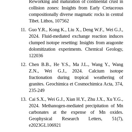
Reworking and maturation of continental crust in
collision zones: Insights from Early Cretaceous
compositionally diverse magmatic rocks in central
Tibet. Lithos, 107562
11. Guo Y.R., Kong K., Liu X., Deng W.F., Wei G.J.,
2024. Fluid-mediated exchange reaction induces
clumped isotope resetting: Insights from aragonite
dolomitization experiments. Chemical Geology,
122036
12. Chen B.B., He Y.S., Ma J.L., Wang Y., Wang
Z.N., Wei G.J., 2024. Calcium isotope
fractionation during tropical weathering of
granites. Geochimica et Cosmochimica Acta, 374,
235-249
13. Cai S.X., Wei G.J., Xian H.Y., Zhu J.X., Xu Y.G.,
2024. Methanogen‐mediated precipitation of Mn
carbonates at the expense of Mn oxides.
Geophysical Research Letters, 51(7),
e2023GL106921