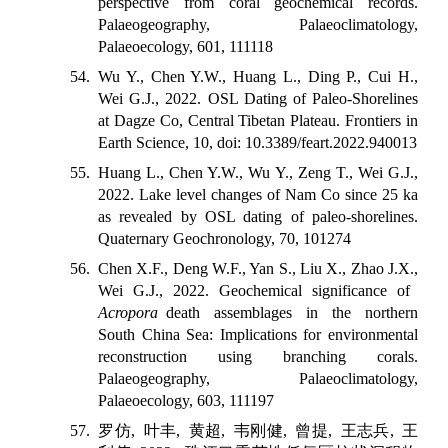
perspective from coral geochemical records.
Palaeogeography, Palaeoclimatology,
Palaeoecology, 601, 111118
54. Wu Y., Chen Y.W., Huang L., Ding P., Cui H.,
Wei G.J., 2022. OSL Dating of Paleo-Shorelines
at Dagze Co, Central Tibetan Plateau. Frontiers in
Earth Science, 10, doi: 10.3389/feart.2022.940013
55. Huang L., Chen Y.W., Wu Y., Zeng T., Wei G.J.,
2022. Lake level changes of Nam Co since 25 ka
as revealed by OSL dating of paleo-shorelines.
Quaternary Geochronology, 70, 101274
56. Chen X.F., Deng W.F., Yan S., Liu X., Zhao J.X.,
Wei G.J., 2022. Geochemical significance of
Acropora
death assemblages in the northern
South China Sea: Implications for environmental
reconstruction using branching corals.
Palaeogeography, Palaeoclimatology,
Palaeoecology, 603, 111197
57.
罗仿
,
叶丰
,
黄超
,
韦刚健
,
曾提
,
王志兵
,
王