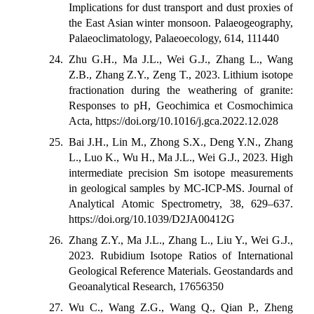
Implications for dust transport and dust proxies of
the East Asian winter monsoon. Palaeogeography,
Palaeoclimatology, Palaeoecology, 614, 111440
24. Zhu G.H., Ma J.L., Wei G.J., Zhang L., Wang
Z.B., Zhang Z.Y., Zeng T., 2023. Lithium isotope
fractionation during the weathering of granite:
Responses to pH, Geochimica et Cosmochimica
Acta, https://doi.org/10.1016/j.gca.2022.12.028
25. Bai J.H., Lin M., Zhong S.X., Deng Y.N., Zhang
L., Luo K., Wu H., Ma J.L., Wei G.J., 2023. High
intermediate precision Sm isotope measurements
in geological samples by MC-ICP-MS. Journal of
Analytical Atomic Spectrometry, 38, 629–637.
https://doi.org/10.1039/D2JA00412G
26. Zhang Z.Y., Ma J.L., Zhang L., Liu Y., Wei G.J.,
2023. Rubidium Isotope Ratios of International
Geological Reference Materials. Geostandards and
Geoanalytical Research, 17656350
27. Wu C., Wang Z.G., Wang Q., Qian P., Zheng