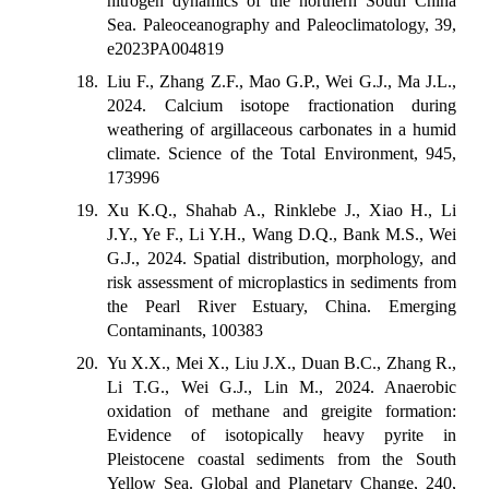
nitrogen dynamics of the northern South China
Sea. Paleoceanography and Paleoclimatology, 39,
e2023PA004819
18. Liu F., Zhang Z.F., Mao G.P., Wei G.J., Ma J.L.,
2024. Calcium isotope fractionation during
weathering of argillaceous carbonates in a humid
climate. Science of the Total Environment, 945,
173996
19. Xu K.Q., Shahab A., Rinklebe J., Xiao H., Li
J.Y., Ye F., Li Y.H., Wang D.Q., Bank M.S., Wei
G.J., 2024. Spatial distribution, morphology, and
risk assessment of microplastics in sediments from
the Pearl River Estuary, China. Emerging
Contaminants, 100383
20. Yu X.X., Mei X., Liu J.X., Duan B.C., Zhang R.,
Li T.G., Wei G.J., Lin M., 2024. Anaerobic
oxidation of methane and greigite formation:
Evidence of isotopically heavy pyrite in
Pleistocene coastal sediments from the South
Yellow Sea. Global and Planetary Change, 240,