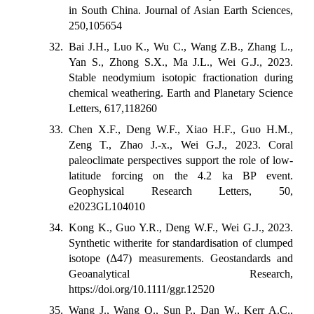
in South China. Journal of Asian Earth Sciences,
250,105654
32. Bai J.H., Luo K., Wu C., Wang Z.B., Zhang L.,
Yan S., Zhong S.X., Ma J.L., Wei G.J., 2023.
Stable neodymium isotopic fractionation during
chemical weathering. Earth and Planetary Science
Letters, 617,118260
33. Chen X.F., Deng W.F., Xiao H.F., Guo H.M.,
Zeng T., Zhao J.-x., Wei G.J., 2023. Coral
paleoclimate perspectives support the role of low-
latitude forcing on the 4.2 ka BP event.
Geophysical Research Letters, 50,
e2023GL104010
34. Kong K., Guo Y.R., Deng W.F., Wei G.J., 2023.
Synthetic witherite for standardisation of clumped
isotope (Δ47) measurements. Geostandards and
Geoanalytical Research,
https://doi.org/10.1111/ggr.12520
35. Wang J., Wang Q., Sun P., Dan W., Kerr A.C.,