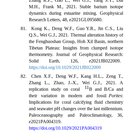
Zhang R.F., Gao L., Wei G.J., Yang S.Y., Dai
M.H., Frank M., 2021. Stable barium isotope
dynamics during estuarine mixing. Geophysical
Research Letters, 48, e2021GL095680.
81. Kong K., Deng W.F., Guo Y.R., Jin C.S., Liu
Q.S., Wei G.J., 2021. Thermal alteration history of
the Fenghuoshan Group, Hoh Xil Basin, northern
Tibetan Plateau: Insights from clumped isotope
thermometry. Journal of Geophysical Research:
Solid Earth, 126, e2021JB022009.
https://doi.org/10.1029/2021JB022009
82. Chen X.F., Deng W.F., Kang H.L., Zeng T.,
Zhang L., Zhao, J.-X., Wei G.J., 2021. A
11
replication study on coral
B and B/Ca and
their variation in modern and fossil
Porites
:
Implications for coral calcifying fluid chemistry
and seawater pH changes over the last millennium.
Paleoceanography and Paleoclimatology, 36,
e2021PA004319.
https://doi.org/10.1029/2021PA004319