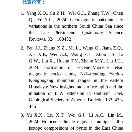
代表论著：
1. Yang X.Q., Su Z.H., Wei G.J., Zhang T.W., Chen
Q., Ye Y.L., 2024. Geomagnetic paleointensity
variations in the northern South China Sea since
the Late Pleistocene. Quaternary Science
Reviews, 324, 108452
2. Fan J.J., Zhang X.Z., Ma L., Wang Q., Jiang Z.Q.,
Xia X.P., Wei G.J., Wang Z.L., Zhou J.S., Li
Q.W., Liu X., Huang T.Y., Zhang M.Y., Liu J.H.,
2024. Formation of Eocene–Miocene felsic
magmatic rocks along N-S–trending Yardoi-
Kongbugang mountain ranges in the eastern
Himalaya: New insights into surface uplift and the
initiation of E-W extension in southern Tibet.
Geological Society of America Bulletin, 133, 433-
446
3. Yu X.X., Liu X.T., Wei G.J., Li A.C., Lin M.,
2024. Holocene climate regulates multiple sulfur
isotope compositions of pyrite in the East China