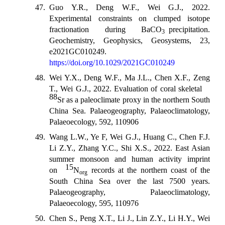
47. Guo Y.R., Deng W.F., Wei G.J., 2022.
Experimental constraints on clumped isotope
fractionation during BaCO
precipitation.
3
Geochemistry, Geophysics, Geosystems, 23,
e2021GC010249.
https://doi.org/10.1029/2021GC010249
48. Wei Y.X., Deng W.F., Ma J.L., Chen X.F., Zeng
T., Wei G.J., 2022. Evaluation of coral skeletal
88
Sr as a paleoclimate proxy in the northern South
China Sea. Palaeogeography, Palaeoclimatology,
Palaeoecology, 592, 110906
49. Wang L.W., Ye F, Wei G.J., Huang C., Chen F.J.
Li Z.Y., Zhang Y.C., Shi X.S., 2022. East Asian
summer monsoon and human activity imprint
15
on
N
records at the northern coast of the
org
South China Sea over the last 7500 years.
Palaeogeography, Palaeoclimatology,
Palaeoecology, 595, 110976
50. Chen S., Peng X.T., Li J., Lin Z.Y., Li H.Y., Wei