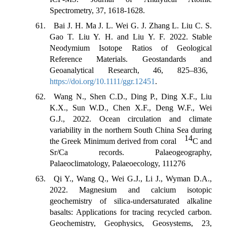
Spectrometry, 37, 1618-1628.
61. Bai J. H. Ma J. L. Wei G. J. Zhang L. Liu C. S.
Gao T. Liu Y. H. and Liu Y. F. 2022. Stable
Neodymium Isotope Ratios of Geological
Reference Materials. Geostandards and
Geoanalytical Research, 46, 825–836,
https://doi.org/10.1111/ggr.12451
.
62. Wang N., Shen C.D., Ding P., Ding X.F., Liu
K.X., Sun W.D., Chen X.F., Deng W.F., Wei
G.J., 2022. Ocean circulation and climate
variability in the northern South China Sea during
14
the Greek Minimum derived from coral
C and
Sr/Ca records. Palaeogeography,
Palaeoclimatology, Palaeoecology, 111276
63. Qi Y., Wang Q., Wei G.J., Li J., Wyman D.A.,
2022. Magnesium and calcium isotopic
geochemistry of silica‐undersaturated alkaline
basalts: Applications for tracing recycled carbon.
Geochemistry, Geophysics, Geosystems, 23,