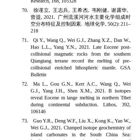
Research, 168, 105328
70.
徐谨立
,
王志兵
,
王希杰
,
韦刚健
,
谢露华
,
曾提
, 2021.
广州流溪河河水主要化学组成时
空分布特征及控制因素
.
地球化学
, 50(2): 211–
218
71. Qi Y., Wang Q., Wei G.J., Zhang X.Z., Dan W.,
Hao L.L., Yang Y.N., 2021. Late Eocene post-
collisional magmatic rocks from the southern
Qiangtang terrane record the melting of pre-
collisional enriched lithospheric mantle. GSA
Bulletin
72. Ma L., Gou G.N., Kerr A.C., Wang Q., Wei
G.J., Yang J.H., Shen X.M., 2021. B isotopes
reveal Eocene m lange melting in northern Tibet
during continental subduction. Lithos, 392,
106146
73. Guo Y.R., Deng W.F., Liu X., Kong K., Yan W.,
Wei G.J., 2021. Clumped isotope geochemistry of
island carbonates in the South China Sea: