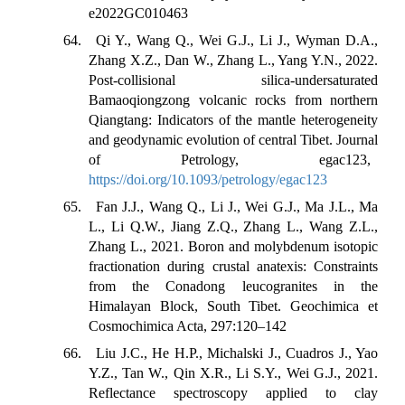
e2022GC010463
64. Qi Y., Wang Q., Wei G.J., Li J., Wyman D.A.,
Zhang X.Z., Dan W., Zhang L., Yang Y.N., 2022.
Post-collisional silica-undersaturated
Bamaoqiongzong volcanic rocks from northern
Qiangtang: Indicators of the mantle heterogeneity
and geodynamic evolution of central Tibet. Journal
of Petrology, egac123,
https://doi.org/10.1093/petrology/egac123
65. Fan J.J., Wang Q., Li J., Wei G.J., Ma J.L., Ma
L., Li Q.W., Jiang Z.Q., Zhang L., Wang Z.L.,
Zhang L., 2021. Boron and molybdenum isotopic
fractionation during crustal anatexis: Constraints
from the Conadong leucogranites in the
Himalayan Block, South Tibet. Geochimica et
Cosmochimica Acta, 297:120–142
66. Liu J.C., He H.P., Michalski J., Cuadros J., Yao
Y.Z., Tan W., Qin X.R., Li S.Y., Wei G.J., 2021.
Reflectance spectroscopy applied to clay