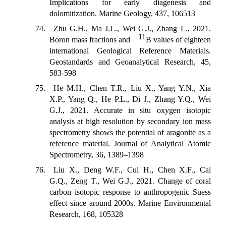
Implications for early diagenesis and
dolomitization. Marine Geology, 437, 106513
74. Zhu G.H., Ma J.L., Wei G.J., Zhang L., 2021.
11
Boron mass fractions and
B values of eighteen
international Geological Reference Materials.
Geostandards and Geoanalytical Research, 45,
583-598
75. He M.H., Chen T.R., Liu X., Yang Y.N., Xia
X.P., Yang Q., He P.L., Di J., Zhang Y.Q., Wei
G.J., 2021. Accurate in situ oxygen isotopic
analysis at high resolution by secondary ion mass
spectrometry shows the potential of aragonite as a
reference material. Journal of Analytical Atomic
Spectrometry, 36, 1389–1398
76. Liu X., Deng W.F., Cui H., Chen X.F., Cai
G.Q., Zeng T., Wei G.J., 2021. Change of coral
carbon isotopic response to anthropogenic Suess
effect since around 2000s. Marine Environmental
Research, 168, 105328