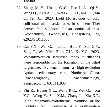
138460
38. Zhang M.-Y., Huang C.-C., Hao L.-L., Qi Y.,
Wang Q., Kerr A. C., Wei G.J., Li J., Ma J.L., Ma
L., Fan J.J., 2023. Light Mo isotopes of post-
collisional ultrapotassic rocks in southern Tibet
derived from subducted Indian continental crust.
Geochemistry, Geophysics, Geosystems, 24,
e2023GC011053
39. Cai S.X., Wei G.J., Lo L., Hu J.F., Sun Z.Y.,
Zeng T., Wei Y.M., Zhou Z.H., Xu Y.G., 2023.
Volcanism-driven lacustrine redox fluctuations
were responsible for the formation of the Jehol
Lagerstatte: Evidence from a high-resolution
Aptian sedimentary core, Northeast China.
Palaeogeography, Palaeoclimatology,
Palaeoecology, 631, 111833
40. Yin R., Huang X.L., Wang R.C., Wei G.J., Xu
Y.G., Wang Y., Sun X.M., Zhang L., Xia X.P.,
2023. Magmatic–hydrothermal evolution of the
Koktokay No. 3 pegmatite, Altai, northwestern