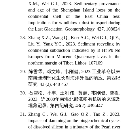
X.M., Wei G.J., 2023. Sedimentary provenance
and age of the Shengshan Island loess on the
continental shelf of the East China Sea:
Implications for windblown dust transport during
the Last Glaciation. Geomorphology, 427, 108624
28. Zhang X.Z., Wang Q., Kerr A.C., Wei G.J., Qi Y.,
Liu Y., Yang Y.C., 2023. Sediment recycling by
continental subduction indicated by B-Hf-Pb-Nd
isotopes from Miocene–Quaternary lavas in the
northern margin of Tibet. Lithos, 107109
29.
陈雪霏
,
邓文峰
,
韦刚健
, 2023.
工业革命以来
南海珊瑚钙化生长对海洋升温的响应
,
第四纪
研究
, 43 (2), 448-457
30.
石雪松
,
叶丰
,
王利伟
,
黄超
,
韦刚健
,
曾提
,
2023.
近
2000
年南海北部沉积有机碳的来源及
埋藏记录
,
第四纪研究
, 43(2): 439-447
31. Zhang C., Wei G.J., Gao Q.Z., Tao Z., 2023.
Impacts of damming on the biogeochemical cycles
of dissolved silicon in a tributary of the Pearl river