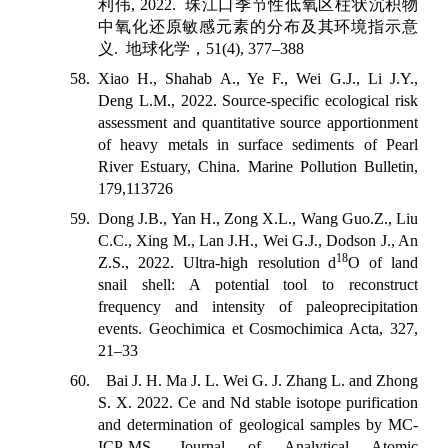
利伟
, 2022.
珠江口季节性低氧区柱状沉积物
中氧化还原敏感元素的分布及其环境指示意
义
.
地球化学，
51(4), 377–388
58. Xiao H., Shahab A., Ye F., Wei G.J., Li J.Y.,
Deng L.M., 2022. Source-specific ecological risk
assessment and quantitative source apportionment
of heavy metals in surface sediments of Pearl
River Estuary, China. Marine Pollution Bulletin,
179,113726
59. Dong J.B., Yan H., Zong X.L., Wang Guo.Z., Liu
C.C., Xing M., Lan J.H., Wei G.J., Dodson J., An
18
Z.S., 2022. Ultra-high resolution d
O of land
snail shell: A potential tool to reconstruct
frequency and intensity of paleoprecipitation
events. Geochimica et Cosmochimica Acta, 327,
21–33
60. Bai J. H. Ma J. L. Wei G. J. Zhang L. and Zhong
S. X. 2022. Ce and Nd stable isotope purification
and determination of geological samples by MC-
ICP-MS. Journal of Analytical Atomic