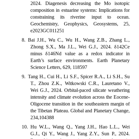
2024. Diagenesis decreasing the Mo isotopic
composition in estuarine systems: Implications for
constraining its riverine input to ocean.
Geochemistry, Geophysics, Geosystems, 25,
e2023GC011251
8. Bai J.H., Wu C., Wu H., Wang Z.B., Zhang L.,
Zhong S.X., Ma J.L., Wei G.J., 2024. δ142Ce
minus δ146Nd value as a redox indicator in
Earth’s surface environments. Earth Planetary
Science Letters, 629, 118597
9. Tang H., Cui H., Li S.F., Spicer R.A., Li S.H., Su
T., Zhou Z.K., Witkowski C.R., Lauretano V.,
Wei G.J., 2024. Orbital-paced silicate weathering
intensity and climate evolution across the Eocene-
Oligocene transition in the southeastern margin of
the Tibetan Plateau. Global and Planetary Change,
234,104388
10. Hu W.L., Wang Q., Yang J.H., Hao L.L., Wei
G.J., Qi Y., Wang J., Yang Z.Y., Sun P., 2024.