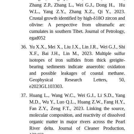
Zhang Z.P., Zhang L., Wei G.J., Dong H., Hu
W.L., Yang Z.Y., Zhang X.Z., Qi Y., 2023.
Crustal growth identified by high-δ18O zircon and
olivine: A perspective from ultramafic arc
cumulates in southern Tibet. Journal of Petrology,
egad052
36. Yu X.X., Mei X., Liu J.X., Lin J.R., Wei G.J., Shi
X.F., Bai J.H., Lin M., 2023. Multiple sulfur
isotopes of iron sulfides from thick greigite-
bearing sediments indicate anaerobic oxidation
and possible leakages of coastal methane.
Geophysical Research Letters, 50,
e2023GL103303.
37. Huang L., Wang W.C., Wei G.J., Li S.D., Yang
M.D., Wu Y., Luo Q.L., Huang Z.W., Fang H.Y.,
Fan Z.Y., Zeng F.T., 2023. Linking the source,
molecular composition, and reactivity of dissolved
organic matter in major rivers across the Pearl
River delta. Journal of Cleaner Production,