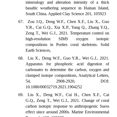
mineralogy and alteration intensity of a thick
basaltic weathering sequence in Hainan Island,
South China. Applied Clay Science 201, 105923
67. Zou J.Q., Deng W.F., Chen X.F., Liu X., Guo
Y.R., Cai G.Q., Xia X.P., Yang Q., Zhang Y.Q.,
Zeng T., Wei G.J., 2021. Temperature control on
high-resolution SIMS oxygen isotopic
compositions in Porites coral skeletons. Solid
Earth Sciences,
68. Liu X., Deng W.F., Guo Y.R., Wei G.J., 2021.
Apparatus for phosphoric acid digestion of
carbonates to determine the carbon, oxygen and
clumped isotope compositions, Analytical Letters,
54, 2908-2920, DOI:
10.1080/00032719.2021.1904252
69. Liu X., Deng W.F., Cui H., Chen X.F., Cai
G.Q., Zeng T., Wei G.J., 2021. Change of coral
carbon isotopic response to anthropogenic Suess
effect since around 2000s. Marine Environmental