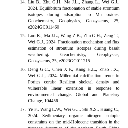
14. Liu B., Zhu G.H., Ma J.L., Zhang L., Wei G.J.,
2024. Equilibrium fractionation of stable strontium
isotopes during adsorption to Mn oxides.
Geochemistry, Geophysics, Geosystems, 25,
e2024GC011460
15. Luo K., Ma J.L., Wang Z.B., Zhu G.H., Zeng T.,
Wei G.J., 2024. Fractionation mechanism and flux
estimation of strontium isotopes during basalt
weathering. Geochemistry, Geophysics,
Geosystems, 25, e2023GC011215
16. Deng G.C., Chen X.F., Kang H.L., Zhao J.X.,
Wei G.J., 2024. Millennial calcification trends in
Porites corals: Resilient skeletal density and
vulnerable linear extension in response to
environmental change. Global and Planetary
Change, 104456
17. Ye F., Wang L.W., Wei G.J., Shi X.S., Huang C.,
2024. Sedimentary organic nitrogen isotopic
constraints on the mid-Holocene transition in the