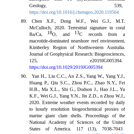
Geology, 539,
https://doi.org/10.1016/j.chemgeo.2020.119504
89. Chen X.F., Deng W.F., Wei G.J., M.T.
McCulloch, 2020. Terrestrial signature in coral
18
13
Ba/Ca,
O, and
C records from a
macrotide‐dominated nearshore reef environment,
Kimberley Region of Northwestern Australia.
Journal of Geophysical Research: Biogeosciences,
125, e2019JG005394.
https://doi.org/10.1029/2019JG005394
90. Yan H., Liu C.C., An Z.S., Yang W., Yang Y.J.,
Huang P., Qiu S.C., Zhou P.C., Zhao N.Y., Fei
H.B., Ma X.L., Shi G., Dodson J., Hao J.L., Yu
K.F., Wei G.J., Yang Y.N., Jin Z.D., n Zhou W.J.,
2020. Extreme weather events recorded by daily
to hourly resolution biogeochemical proxies of
marine giant clam shells. Proceedings of the
National Academy of Sciences of the United
States of America. 117 (13), 7038-7043