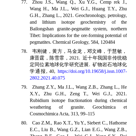
77. Zhou J.S., Wang Q., Xu Y.G., Cemp rek J.,
Wang H., Ma J.L., Wei G.J., Huang T.Y., Zhu
G.H., Zhang L., 2021. Geochronology, petrology,
and lithium isotope geochemistry of the
Bailongshan granite-pegmatite system, northern
Tibet: Implications for the ore-forming potential of
pegmatites. Chemical Geology, 584, 120484
78.
韦刚健，黄方，马金龙，邓文峰，于慧敏，
康晋霆，陈雪霏，
2021.
近十年我国非传统稳
定同位素地球化学研究进展
.
矿物岩石地球化
学通报
, 40,
https://doi.org/10.19658/j.issn.1007-
2802.2021.40.075
79. Zhang Z.Y., Ma J.L., Wang Z.B., Zhang L., He
X.Y., Zhu G.H., Zeng T., Wei G.J., 2021.
Rubidium isotope fractionation during chemical
weathering of granite. Geochimica et
Cosmochimica Acta, 313, 99–115
80. Cao Z.M., Rao X.T., Yu Y., Siebert C., Hathorne
E.C., Liu B., Wang G.Z., Lian E.G., Wang Z.B.,