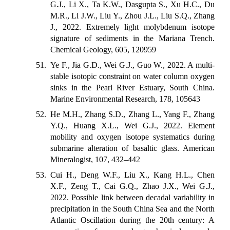
G.J., Li X., Ta K.W., Dasgupta S., Xu H.C., Du
M.R., Li J.W., Liu Y., Zhou J.L., Liu S.Q., Zhang
J., 2022. Extremely light molybdenum isotope
signature of sediments in the Mariana Trench.
Chemical Geology, 605, 120959
51. Ye F., Jia G.D., Wei G.J., Guo W., 2022. A multi-
stable isotopic constraint on water column oxygen
sinks in the Pearl River Estuary, South China.
Marine Environmental Research, 178, 105643
52. He M.H., Zhang S.D., Zhang L., Yang F., Zhang
Y.Q., Huang X.L., Wei G.J., 2022. Element
mobility and oxygen isotope systematics during
submarine alteration of basaltic glass. American
Mineralogist, 107, 432–442
53. Cui H., Deng W.F., Liu X., Kang H.L., Chen
X.F., Zeng T., Cai G.Q., Zhao J.X., Wei G.J.,
2022. Possible link between decadal variability in
precipitation in the South China Sea and the North
Atlantic Oscillation during the 20th century: A