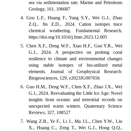
sea via sedimentation rate. Marine and Petroleum
Geology, 161, 106687
4. Gou L.F., Huang F., Yang S.Y., Wei G.J., Zhao
Z.Q., Jin Z.D., 2024. Cation isotopes trace
chemical weathering. Fundamental Research,
https://doi.org/10.1016/j.fmre.2023.12.005
5. Chen X.F., Deng W.F., Xiao H.F., Guo Y.R., Wei
G.J., 2024. A perspective on probing coral
resilience to climate and environmental changes
using stable isotopes of bio-utilized metal
elements. Journal of Geophysical Research:
Biogeosciences, 129, e2023JG007656
6. Guo H.M., Deng W.F., Chen X.F., Zhao J.X., Wei
G.J., 2024. Reevaluating the Little Ice Age: Novel
insights from oceanic and terrestrial records on
unexpected warm winters. Quaternary Science
Reviews, 327, 108527
7. Wang Z.B., Ye F., Li J., Ma J.L., Chen Y.W., Liu
X., Huang C., Zeng T., Wei G.J., Hong Q.Q.,