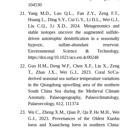
104530
21. Yang M.D., Luo Q.L., Fan Z.Y., Zeng F.T.,
Huang L., Ding S.Y., Cui G.Y., Li D.L., Wei G.J.,
Liu C.Q., Li X.D., 2024. Metagenomics and
stable isotopes uncover the augmented sulfide-
driven autotrophic denitrification in a seasonally
hypoxic, sulfate-abundant reservoir.
Environmental Science & Technology,
https://doi.org/10.1021/acs.est.4c00248
22. Guo H.M., Deng W.F., Chen X.F., Liu X., Zeng
T., Zhao J.X., Wei G.J., 2023. Coral Sr/Ca-
derived seasonal sea surface temperature variations
in the Qiongdong upwelling area of the northern
South China Sea during the Medieval Climate
Anomaly. Palaeogeography, Palaeoclimatology,
Palaeoecology, 612, 111374
23. Wu C., Zheng X.M., Qian P., Qu P, He M.H., Wei
G.J., 2023. Provenances of the Oldest Xiashu
loess and Xuancheng loess in southern China: