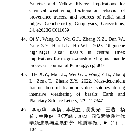
Yangtze and Yellow Rivers: Implications for
chemical weathering, fractionation behavior of
provenance tracers, and sources of radial sand
ridges. Geochemistry, Geophysics, Geosystems,
24, e2023GC011059
44. Qi Y., Wang Q., Wei G.J., Zhang X.Z., Dan W.,
Yang Z.Y., Hao L.L., Hu W.L., 2023. Oligocene
high-MgO alkali basalts in central Tibet:
implications for magma–mush mixing and mantle
processes. Journal of Petrology, egad091
45. He X.Y., Ma J.L., Wei G.J., Wang Z.B., Zhang
L., Zeng T., Zhang Z.Y., 2022. Mass-dependent
fractionation of titanium stable isotopes during
intensive weathering of basalts. Earth and
Planetary Science Letters, 579, 117347
46.
李献华，李扬，李秋立，吴黎光，王浩，杨
传，韦刚健，张万峰，
2022.
同位素地质年代
学新进展与发展趋势
.
地质学报，
96
（
1
），
104-12