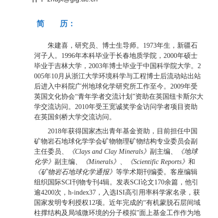
简 历：
朱建喜，研究员、博士生导师。
年生，新疆石
1973
河子人。
年本科毕业于长春地质学院，
年硕士
1996
2000
毕业于吉林大学，
年博士毕业于中国科学院大学。
2003
2
年
月从浙江大学环境科学与工程博士后流动站出站
005
10
后进入中科院广州地球化学研究所工作至今。
年受
2009
英国文化协会
青年学者交流计划
资助在英国纽卡斯尔大
“
”
学交流访问。
年受王宽诚奖学金访问学者项目资助
2010
在英国剑桥大学交流访问。
年获得国家杰出青年基金资助，目前担任中国
2018
矿物岩石地球化学学会矿物物理矿物结构专业委员会副
主任委员、
《
》
副主编
、《地球
Clays and Clay Minerals
化学》
副主编、
《
》
、
《
》
和
Minerals
Scientific Reports
《矿物岩石地球化学通报》
等学术期刊编委。客座编辑
组织国际
刊物专刊
辑。发表
论文
余篇，他引
SCI
4
SCI
170
逾
次，
，入选
高引用率科学家名录，获
4200
h-index37
ISI
国家发明专利授权
项。近年完成的
有机蒙脱石层间域
12
“
柱撑结构及局域微环境的分子模拟
面上基金工作作为地
”