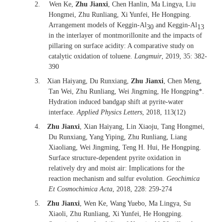
2.
Wen Ke,
Zhu Jianxi
, Chen Hanlin, Ma Lingya, Liu
Hongmei, Zhu Runliang, Xi Yunfei, He Hongping.
Arrangement models of Keggin-Al
and Keggin-Al
30
13
in the interlayer of montmorillonite and the impacts of
pillaring on surface acidity: A comparative study on
catalytic oxidation of toluene.
Langmuir
, 2019, 35: 382-
390
3.
Xian Haiyang, Du Runxiang,
Zhu Jianxi
, Chen Meng,
Tan Wei, Zhu Runliang, Wei Jingming, He Hongping*.
Hydration induced bandgap shift at pyrite-water
interface.
Applied Physics Letters
, 2018, 113(12)
4.
Zhu Jianxi
, Xian Haiyang, Lin Xiaoju, Tang Hongmei,
Du Runxiang, Yang Yiping, Zhu Runliang, Liang
Xiaoliang, Wei Jingming, Teng H. Hui, He Hongping.
Surface structure-dependent pyrite oxidation in
relatively dry and moist air: Implications for the
reaction mechanism and sulfur evolution.
Geochimica
Et Cosmochimica Acta
, 2018, 228: 259-274
5.
Zhu Jianxi
, Wen Ke, Wang Yuebo, Ma Lingya, Su
Xiaoli, Zhu Runliang, Xi Yunfei, He Hongping.