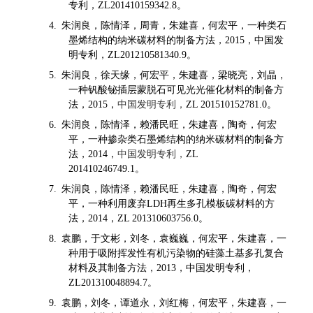
专利，
。
ZL201410159342.8
朱润良，陈情泽，周青，朱建喜，何宏平，一种类石
4.
墨烯结构的纳米碳材料的制备方法，
，中国发
2015
明专利，
。
ZL201210581340.9
朱润良，徐天缘，何宏平，朱建喜，梁晓亮，刘晶，
5.
一种钒酸铋插层蒙脱石可见光光催化材料的制备方
法，
，
中国发明专利，
。
2015
ZL 201510152781.0
朱润良，陈情泽，赖潘民旺，朱建喜，陶奇，何宏
6.
平，一种掺杂类石墨烯结构的纳米碳材料的制备方
法，
，
中国发明专利，
2014
ZL
。
201410246749.1
朱润良，陈情泽，赖潘民旺，朱建喜，陶奇，何宏
7.
平，一种利用废弃
再生多孔模板碳材料的方
LDH
法，
，
。
2014
ZL 201310603756.0
袁鹏，于文彬，刘冬，袁巍巍，何宏平，朱建喜，一
8.
种用于吸附挥发性有机污染物的硅藻土基多孔复合
材料及其制备方法，
，中国发明专利，
2013
。
ZL201310048894.7
袁鹏，刘冬，谭道永，刘红梅，何宏平，朱建喜，一
9.