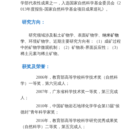
学部代表性成果之一，入选国家自然科学基金委员会《
2
年度报告
国家自然科学基金项目成果巡礼》。
013
-
研究方向：
研究领域涉及黏土矿物学、表面矿物学、
纳米矿物
学
、环境矿物学。近期主要研究方向有：（
）成矿过程
1
中的矿物学微观机制；（
）矿物表
界面反应性；（
）
2
-
3
稀土元素与稀土矿物。
获奖及荣誉：
年，教育部高等学校科学技术奖（自然科
2006
学）一等奖，第六完成人；
年，广东省科学技术奖一等奖，第三完成
2007
人；
年，中国矿物岩石地球化学学会第
届
侯
2010
13
“
德封
青年科学家奖；
”
年，教育部高等学校科学研究优秀成果奖
2016
（自然科学）二等奖，第五完成人；