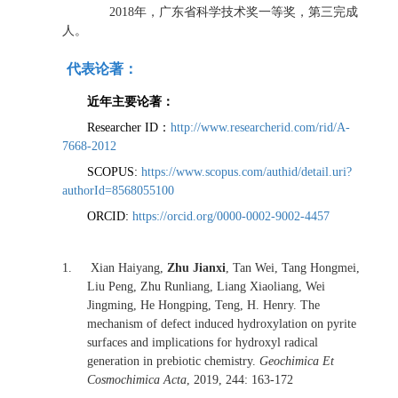
年，广东省科学技术奖一等奖，第三完成
2018
人。
代表论著：
近年主要论著：
：
Researcher ID
http://www.researcherid.com/rid/A-
7668-2012
SCOPUS:
https://www.scopus.com/authid/detail.uri?
authorId=8568055100
ORCID:
https://orcid.org/0000-0002-9002-4457
1.
Xian Haiyang,
Zhu Jianxi
, Tan Wei, Tang Hongmei,
Liu Peng, Zhu Runliang, Liang Xiaoliang, Wei
Jingming, He Hongping, Teng, H. Henry. The
mechanism of defect induced hydroxylation on pyrite
surfaces and implications for hydroxyl radical
generation in prebiotic chemistry.
Geochimica Et
Cosmochimica Acta
, 2019, 244: 163-172