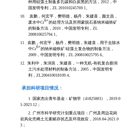
种用硅藻土制备多孔碳和白炭黑的方法，
，中
2012
国发明专利，
。
ZL 201010245769.1
袁鹏，何宏平，樊明德，杨丹，朱建喜，颜文昌，
10.
6+
废水中
的处理方法及所用蒙脱石基纳米磁铁矿
Cr
的制备方法，
，中国发明专利，
2010
ZL
。
200810025794.1
袁鹏，何宏平，杨丹，樊明德，朱建喜，用于去除水
11.
6+
中
的纳米磁铁矿
硅藻土复合物的制备方法，
Cr
/
，中国发明专利，
。
2009
ZL 200810025795.6
朱利中，朱润良，朱建喜，一种无机
有机复合膨润
12.
-
土污水处理材料的制备方法，
，中国发明专
2005
利，
。
ZL200410018109.4
承担科研项目情况：
国家杰出青年基金：矿物学（
），
1.
41825003
2019.0
；
1-2023.12
广州市科学研究计划重点项目：广州及周边花岗
2.
岩风化壳稀土元素赋存状态及环境效应，
2018.04-2021.0
；
3