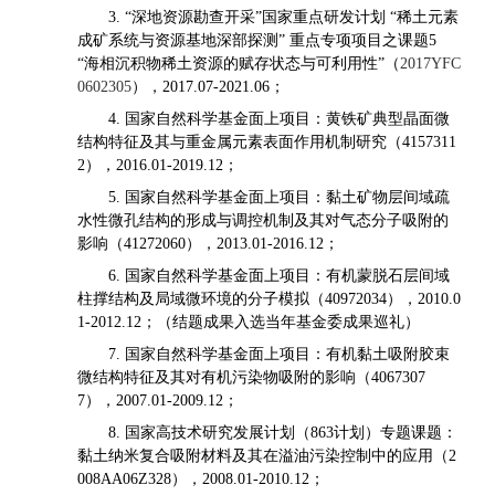
深地资源勘查开采
国家重点研发计划
稀土元素
3. “
”
“
成矿系统与资源基地深部探测
重点专项项目之课题
”
5
海相沉积物稀土资源的赋存状态与可利用性
（
“
”
2017YFC
），
；
0602305
2017.07-2021.06
国家自然科学基金面上项目：黄铁矿典型晶面微
4.
结构特征及其与重金属元素表面作用机制研究（
4157311
），
；
2
2016.01-2019.12
国家自然科学基金面上项目：黏土矿物层间域疏
5.
水性微孔结构的形成与调控机制及其对气态分子吸附的
影响（
），
；
41272060
2013.01-2016.12
国家自然科学基金面上项目：有机蒙脱石层间域
6.
柱撑结构及局域微环境的分子模拟（
），
40972034
2010.0
；（结题成果入选当年基金委成果巡礼）
1-2012.12
国家自然科学基金面上项目：有机黏土吸附胶束
7.
微结构特征及其对有机污染物吸附的影响（
4067307
），
；
7
2007.01-2009.12
国家高技术研究发展计划（
计划）专题课题：
8.
863
黏土纳米复合吸附材料及其在溢油污染控制中的应用（
2
），
；
008AA06Z328
2008.01-2010.12