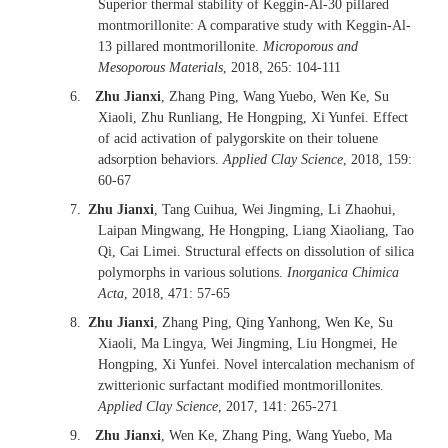
Superior thermal stability of Keggin-Al-30 pillared
montmorillonite: A comparative study with Keggin-Al-
13 pillared montmorillonite.
Microporous and
Mesoporous Materials
, 2018, 265: 104-111
6.
Zhu Jianxi
, Zhang Ping, Wang Yuebo, Wen Ke, Su
Xiaoli, Zhu Runliang, He Hongping, Xi Yunfei. Effect
of acid activation of palygorskite on their toluene
adsorption behaviors.
Applied Clay Science
, 2018, 159:
60-67
7.
Zhu Jianxi
, Tang Cuihua, Wei Jingming, Li Zhaohui,
Laipan Mingwang, He Hongping, Liang Xiaoliang, Tao
Qi, Cai Limei. Structural effects on dissolution of silica
polymorphs in various solutions.
Inorganica Chimica
Acta
, 2018, 471: 57-65
8.
Zhu Jianxi
, Zhang Ping, Qing Yanhong, Wen Ke, Su
Xiaoli, Ma Lingya, Wei Jingming, Liu Hongmei, He
Hongping, Xi Yunfei. Novel intercalation mechanism of
zwitterionic surfactant modified montmorillonites.
Applied Clay Science
, 2017, 141: 265-271
9.
Zhu Jianxi
, Wen Ke, Zhang Ping, Wang Yuebo, Ma