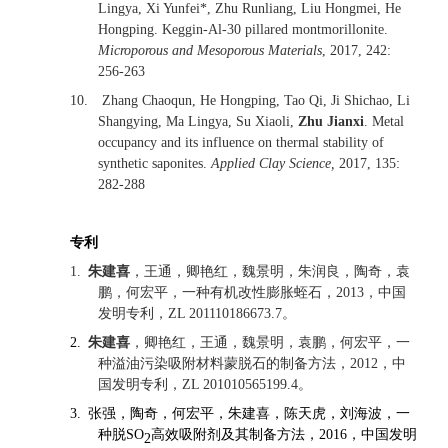
Lingya, Xi Yunfei*, Zhu Runliang, Liu Hongmei, He
Hongping. Keggin-Al-30 pillared montmorillonite.
Microporous and Mesoporous Materials
, 2017, 242:
256-263
10.
Zhang Chaoqun, He Hongping, Tao Qi, Ji Shichao, Li
Shangying, Ma Lingya, Su Xiaoli,
Zhu Jianxi
. Metal
occupancy and its influence on thermal stability of
synthetic saponites.
Applied Clay Science,
2017, 135:
282-288
专利
朱建喜
，王通，卿艳红，魏景明，朱润良，陶奇，袁
1.
鹏，何宏平，一种有机改性膨胀蛭石，
，中国
2013
发明专利，
。
ZL 201110186673.7
朱建喜
，卿艳红，王通，魏景明，袁鹏，何宏平，一
2.
种溢油污染吸附材料蒙脱石的制备方法，
，中
2012
国发明专利，
。
ZL 201010565199.4
张强，陶奇，何宏平，朱建喜，陈天虎，刘海波，一
3.
种脱
高效吸附剂及其制备方法，
，中国发明
SO
2016
2