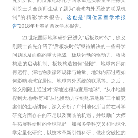
究所所长、同位素地球化学国家重点实验室主任徐义
刚院士为全所师生做了题为“
地球内外系统的联系机
制
”的精彩学术报告
。
这也是“同位素室学术报
告”
2018
年开春的首次学术报告。
21
世纪国际地学研究已进入“后板块时代”，徐义
刚院士首先介绍了“后板块时代”亟待解决的一些科学
问题以及面临的重大挑战：板块运动的驱动力、板块
构造的启动机制、板块构造如何“登陆”、地球内部如
何运行、深地物质循环规律与通量、地球内部过程如
何影响地球宜居性、地球内外系统的联系等。之后，
徐义刚院士通过对“深地过程与宜居地球”、“从小地幔
楔到大地幔楔”和“从地幔动力学到地表地质”三个研究
案例的生动讲解，深入分析了广州地化所目前在科学
研究方面存在的不足以及面临的机遇，并鼓励广大师
生拓展科研时的全球视野，加强多学科交叉和地球化
学定量化研究，以技术革新引领科研，做出突破性的